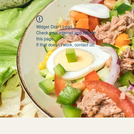
Widget Didn’t Load
Check your internet and refresh
this page.
If that doesn’t work, contact us.